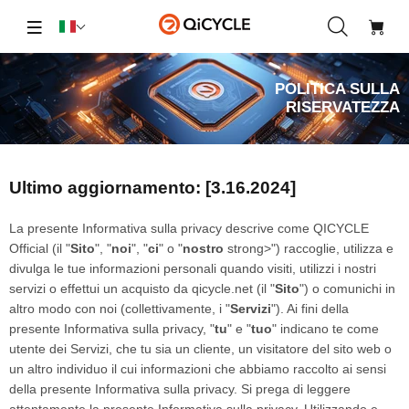
POLITICA SULLA
RISERVATEZZA
Ultimo aggiornamento: [3.16.2024]
La presente Informativa sulla privacy descrive come QICYCLE
Official (il "
Sito
", "
noi
", "
ci
" o "
nostro
strong>") raccoglie, utilizza e
divulga le tue informazioni personali quando visiti, utilizzi i nostri
servizi o effettui un acquisto da qicycle.net (il "
Sito
") o comunichi in
altro modo con noi (collettivamente, i "
Servizi
"). Ai fini della
presente Informativa sulla privacy, "
tu
" e "
tuo
" indicano te come
utente dei Servizi, che tu sia un cliente, un visitatore del sito web o
un altro individuo il cui informazioni che abbiamo raccolto ai sensi
della presente Informativa sulla privacy. Si prega di leggere